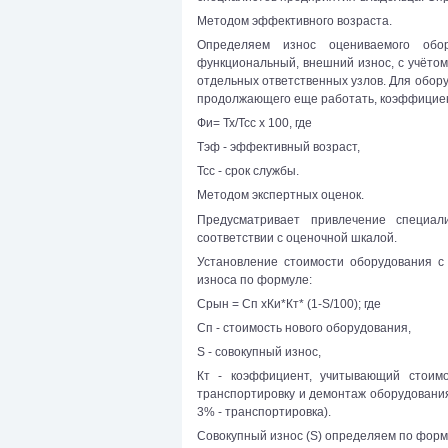
Методом эффективного возраста.
Определяем износ оцениваемого обору
функциональный, внешний износ, с учётом
отдельных ответственных узлов. Для обор
продолжающего еще работать, коэффициен
Фи= Тх/Тсс х 100, где
Тэф - эффективный возраст,
Тсс - срок службы.
Методом экспертных оценок.
Предусматривает привлечение специа
соответствии с оценочной шкалой.
Установление стоимости оборудования с 
износа по формуле:
Срын = Сп хКи*Кт* (1-S/100); где
Сп - стоимость нового оборудования,
S - совокупный износ,
Кт - коэффициент, учитывающий стоим
транспортировку и демонтаж оборудования
3% - транспортировка).
Совокупный износ (S) определяем по форм