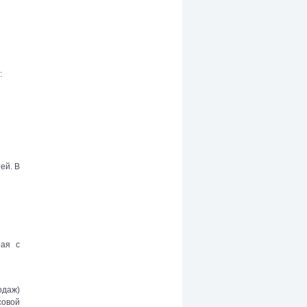
:
ей. В
ная с
одаж)
совой