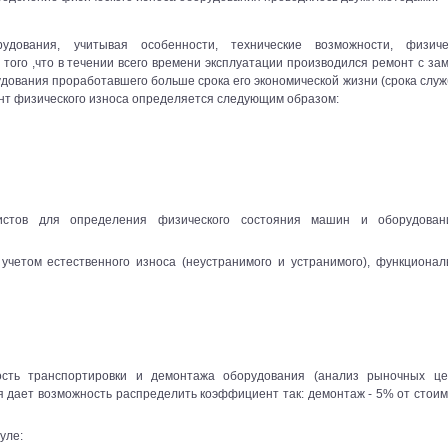
дования, учитывая особенности, технические возможности, физиче
 того ,что в течении всего времени эксплуатации производился ремонт с за
удования проработавшего больше срока его экономической жизни (срока служ
т физического износа определяется следующим образом:
листов для определения физического состояния машин и оборудова
учетом естественного износа (неустранимого и устранимого), функционал
ость транспортировки и демонтажа оборудования (анализ рыночных ц
 дает возможность распределить коэффициент так: демонтаж - 5% от стоим
уле: