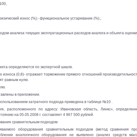
 100,
физический износ (%);- функциональное устаревание (%).;
одом анализа текущих эксплуатационных расходов аналога и объекта оценки
ъекта определяются по экспертной шкале.
 износа (0,8)- отражает торможение прямого отношений производительност
ят равным нулю.
улю.
тавлены в приложении.
спользованием затратного подхода приведена в таблице №10 .
ия, расположенного по адресу: Ивановская область, Линкс», определен
оянию на 05.05.2008 г. составляет 4 967 500 рублей.
ования сравнительным подходом
иваемого оборудования сравнительным подходом (метод сравнения пр
блении аналогичного оборудования не выявлено (анализ средств мас