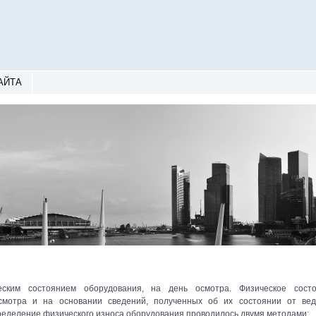
АЙТА
ческим состоянием оборудования, на день осмотра. Физическое сост
смотра и на основании сведений, полученных об их состоянии от ве
ределение физического износа оборудования проводилось двумя методами: