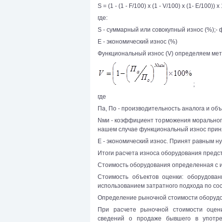
S = (1 - (1 - F/100) x (1 - V/100) х (1- Е/100)) х
где:
S - суммарный или совокупный износ (%);- 
Е - экономический износ (%)
Функциональный износ (V) определяем мет
;
где
Па, По - производительность аналога и об
Nми - коэффициент торможения морального
нашем случае функциональный износ прин
Е - экономический износ. Принят равным н
Итоги расчета износа оборудования предс
Стоимость оборудования определенная с и
Стоимость объектов оценки: оборудован
использованием затратного подхода по сост
Определение рыночной стоимости оборуд
При расчете рыночной стоимости оцен
сведений о продаже бывшего в употре