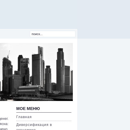
МОЕ МЕНЮ
Главная
енег.
ясна:
Диверсификация в
чено,
экономике