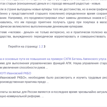
етах старые (изношенные) деньги и с гораздо меньшей радостью - новые.
сли в стране выпущены новые купюры того же достоинства, но в ином графич
собенно у представителей старшего поколения) определенное время сохран
вании. Например, это продемонстрировал опыт замены денежных знаков в 
авались, что им гораздо приятнее получать сдачу при покупках в мага
графически великолепно выполненными денежными купюрами.
еме «человек - деньги» не только интересно, но и практически полезно ка
ударства, вынужденного периодически корректировать и совершенствовать
Перейти на страницу:
1
2
3
а и основные пути ее повышения на примере СХПК Бетюнь Амгинского улуса
мо для выполнения управленческих функций АПК. Наука управления стар
 увеличения способности руков ...
 КУП Ивановский РКБО
«Ивановский РКБО», необходимо было рассмотреть и изучить трудовые ре
роизводственная практика предо ...
латы за жилье для России является в последнее время чрезвычайно актуал
ищно-коммунальной реформе. ...