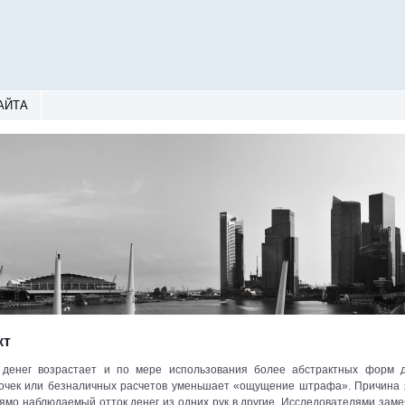
АЙТА
кт
 денег возрастает и по мере использования более абстрактных форм д
точек или безналичных расчетов уменьшает «ощущение штрафа». Причина 
ямо наблюдаемый отток денег из одних рук в другие. Исследователями заме