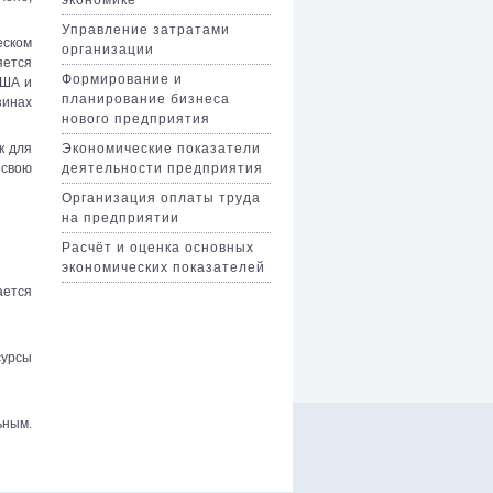
Управление затратами
еском
организации
яется
Формирование и
США и
планирование бизнеса
зинах
нового предприятия
Экономические показатели
к для
деятельности предприятия
 свою
Организация оплаты труда
на предприятии
Расчёт и оценка основных
экономических показателей
ается
сурсы
ьным.