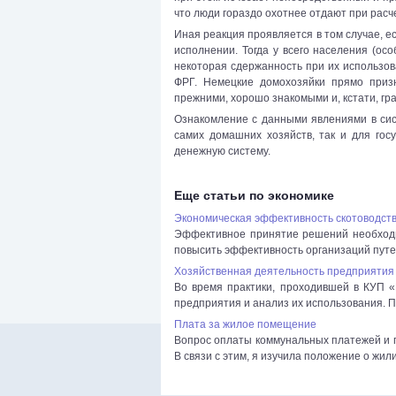
что люди гораздо охотнее отдают при расч
Иная реакция проявляется в том случае, е
исполнении. Тогда у всего населения (о
некоторая сдержанность при их использо
ФРГ. Немецкие домохозяйки прямо призн
прежними, хорошо знакомыми и, кстати, 
Ознакомление с данными явлениями в сист
самих домашних хозяйств, так и для гос
денежную систему.
Еще статьи по экономике
Экономическая эффективность скотоводств
Эффективное принятие решений необходи
повысить эффективность организаций путем
Хозяйственная деятельность предприятия
Во время практики, проходившей в КУП 
предприятия и анализ их использования. П
Плата за жилое помещение
Вопрос оплаты коммунальных платежей и п
В связи с этим, я изучила положение о жил