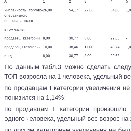
А
1
2
3
4
5
Численность торгово-
26,00
54,17
27,00
54,00
1,
оперативного
персонала, всего
в том числе:
продавец I категории
8,00
30,77
8,00
29,63
-
продавец II категории
10,00
38,46
11,00
40,74
1,
и т.д.
8,00
30,77
8,00
29,63
-
По данным табл.3 можно сделать след
ТОП возросла на 1 человека, удельный ве
по продавцам I категории увеличения не
понизился на 1,14%;
по продавцам II категории произошло 
одного человека, удельный вес возрос на
по другим категориям увеличения не был