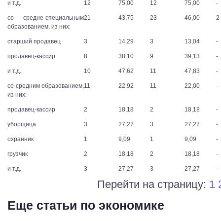
и т.д.
12
75,00
12
75,00
-
со средне-специальным
21
43,75
23
46,00
2
образованием, из них:
старший продавец
3
14,29
3
13,04
-
продавец-кассир
8
38,10
9
39,13
-
и т.д.
10
47,62
11
47,83
-
со средним образованием,
11
22,92
11
22,00
-
из них:
продавец-кассир
2
18,18
2
18,18
-
уборщица
3
27,27
3
27,27
-
охранник
1
9,09
1
9,09
-
грузчик
2
18,18
2
18,18
-
и т.д.
3
27,27
3
27,27
-
Перейти на страницу:
1
Еще статьи по экономике