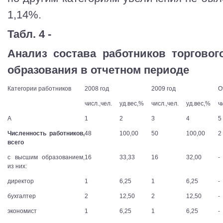
1,14%.
Табл. 4 -
Анализ состава работников торгово
образования в отчетном периоде
Категории работников
2008 год
2009 год
О
числ.,чел.
уд.вес,%
числ.,чел.
уд.вес,%
ч
А
1
2
3
4
5
Численность работников,
48
100,00
50
100,00
2
всего
с высшим образованием,
16
33,33
16
32,00
-
из них:
директор
1
6,25
1
6,25
-
бухгалтер
2
12,50
2
12,50
-
экономист
1
6,25
1
6,25
-