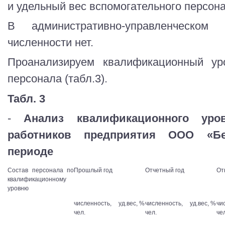
и удельный вес вспомогательного персон
В административно-управленческом
численности нет.
Проанализируем квалификационный уро
персонала (табл.3).
Табл. 3
-
Анализ квалификационного уров
работников предприятия ООО «Бе
периоде
Состав персонала по
Прошлый год
Отчетный год
От
квалификационному
уровню
численность,
уд.вес, %
численность,
уд.вес, %
чи
чел.
чел.
че