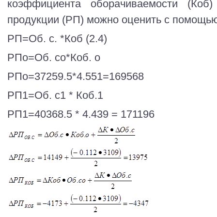
коэффициента оборачиваемости (Коб
продукции (РП) можно оценить с помощью
РП=Об. с. *Коб (2.4)
РПо=Об. со*Коб. о
РПо=37259.5*4.551=169568
РП1=Об. с1 * Коб.1
РП1=40368.5 * 4.439 = 171196