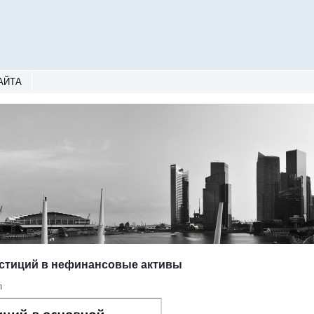
АЙТА
естиций в нефинансовые активы
л