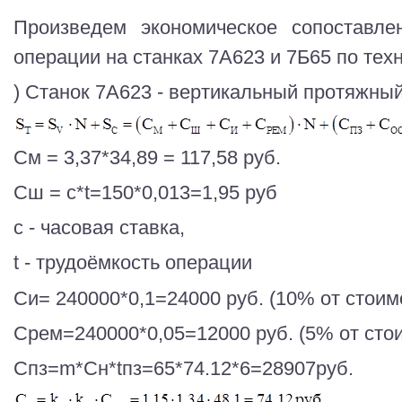
Произведем экономическое сопоставле
операции на станках 7А623 и 7Б65 по тех
) Станок 7А623 - вертикальный протяжный
См = 3,37*34,89 = 117,58 руб.
Сш = с*t=150*0,013=1,95 руб
с - часовая ставка,
t - трудоёмкость операции
Си= 240000*0,1=24000 руб. (10% от стоим
Срем=240000*0,05=12000 руб. (5% от сто
Спз=m*Сн*tпз=65*74.12*6=28907руб.