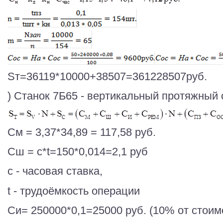
Sт=36119*10000+38507=361228507руб.
) Станок 7Б65 - вертикальный протяжный 
См = 3,37*34,89 = 117,58 руб.
Сш = с*t=150*0,014=2,1 руб
с - часовая ставка,
t - трудоёмкость операции
Си= 250000*0,1=25000 руб. (10% от стоим