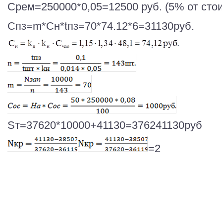
Срем=250000*0,05=12500 руб. (5% от сто
Спз=m*Сн*tпз=70*74.12*6=31130руб.
Sт=37620*10000+41130=376241130руб
=2