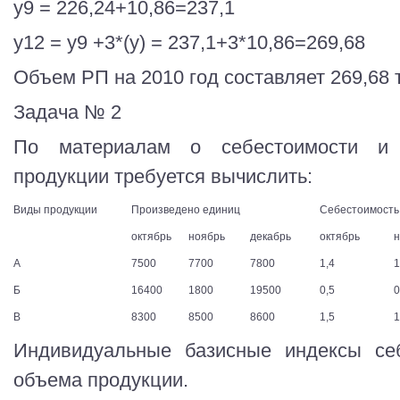
y9 = 226,24+10,86=237,1
y12 = у9 +3*(у) = 237,1+3*10,86=269,68
Объем РП на 2010 год составляет 269,68 т
Задача № 2
По материалам о себестоимости и к
продукции требуется вычислить:
Виды продукции
Произведено единиц
Себестоимость е
октябрь
ноябрь
декабрь
октябрь
н
А
7500
7700
7800
1,4
1
Б
16400
1800
19500
0,5
0
В
8300
8500
8600
1,5
1
Индивидуальные базисные индексы себ
объема продукции.