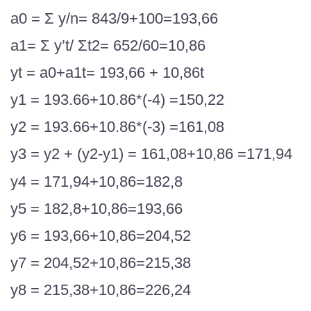
а0 = Ʃ y/n= 843/9+100=193,66
a1= Ʃ y’t/ Ʃt2= 652/60=10,86
yt = a0+a1t= 193,66 + 10,86t
y1 = 193.66+10.86*(-4) =150,22
y2 = 193.66+10.86*(-3) =161,08
y3 = y2 + (y2-y1) = 161,08+10,86 =171,94
y4 = 171,94+10,86=182,8
y5 = 182,8+10,86=193,66
y6 = 193,66+10,86=204,52
y7 = 204,52+10,86=215,38
y8 = 215,38+10,86=226,24