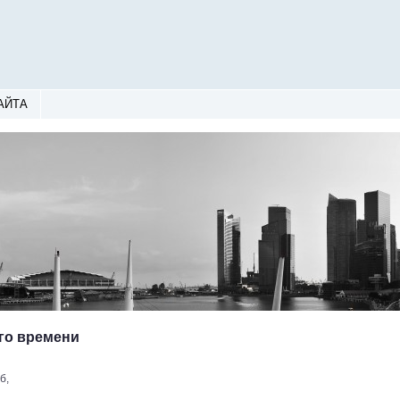
АЙТА
го времени
б,