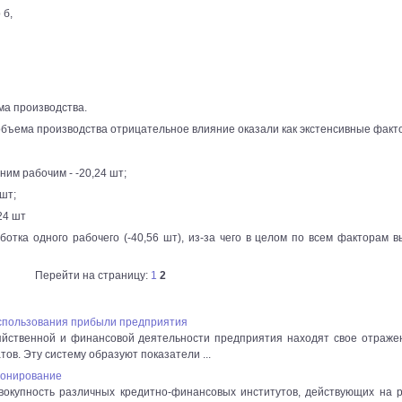
 б,
ма производства.
 объема производства отрицательное влияние оказали как экстенсивные факт
ним рабочим - -20,24 шт;
шт;
24 шт
ботка одного рабочего (-40,56 шт), из-за чего в целом по всем факторам в
Перейти на страницу:
1
2
спользования прибыли предприятия
яйственной и финансовой деятельности предприятия находят свое отраже
ов. Эту систему образуют показатели ...
ионирование
вокупность различных кредитно-финансовых институтов, действующих на 