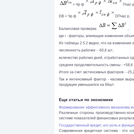
= Чр ф
Пчас р
DВ = Чр ф
DПчас р,
Балансовая проверка:
,
где i - факторы, влияющие изменение объе
Из таблицы 2.5.2 видно, что на изменение
численность рабочих - -60,6 шт;
количество рабочих дней, отработанных од
средняя продолжительность смены - +58,6 
Итого за счет экстенсивных факторов - -25,
Так и интенсивный фактор - часовая выра
продукции уменьшился на 66шт.
Еще статьи по экономике
Формирование эффективного механизма и
Различные стороны производственно-хоз
системе показателей финансовых результат
Государственный кредит, его роль и функц
Современная кредитная система - это со