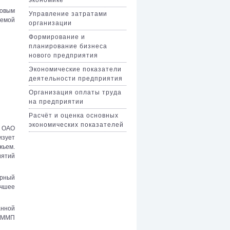
ровым
Управление затратами
аемой
организации
Формирование и
планирование бизнеса
нового предприятия
Экономические показатели
деятельности предприятия
Организация оплаты труда
на предприятии
Расчёт и оценка основных
экономических показателей
я ОАО
изует
жьем.
иятий
арный
чшее
анной
й ММП