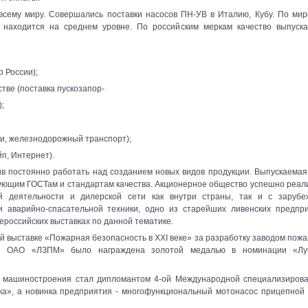
всему миру. Совершались поставки насосов ПН-УВ в Италию, Кубу. По ми
 находится на среднем уровне. По российским меркам качество выпуск
 России);
тве (поставка пускозапор-
;
и, железнодорожный транспорт);
п, Интернет).
ив постоянно работать над созданием новых видов продукции. Выпускаема
ующим ГОСТам и стандартам качества. Акционерное общество успешно реал
 деятельности и дилерской сети как внутри страны, так и с зарубе
 аварийно-спасательной техники, одно из старейших ливенских предпр
ероссийских выставках по данной тематике.
ой выставке «Пожарная безопасность в XXI веке» за разработку заводом пож
тие ОАО «ЛЗПМ» было награждена золотой медалью в номинации «Лу
о машиностроения стал дипломантом 4-ой Международной специализиров
ека», а новинка предприятия - многофункциональный мотонасос прицепно