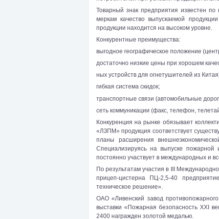
Товарный знак предприятия известен по 
меркам качество выпускаемой продукции
продукции находится на высоком уровне.
Конкурентные преимущества:
выгодное географическое положение (центр
достаточно низкие цены при хорошем качес
ных устройств для огнетушителей из Китая)
гибкая система скидок;
транспортные связи (автомобильные дорог
сеть коммуникации (факс, телефон, телетай
Конкуренция на рынке обязывает коллект
«ЛЗПМ» продукция соответствует существ
планы расширения внешнеэкономической
Специализируясь на выпуске пожарной и
постоянно участвует в международных и вс
По результатам участия в III Международн
прицеп-цистерна ПЦ-2,5-40 предприя
техническое решение».
ОАО «Ливенский завод противопожарног
выставки «Пожарная безопасность ХХI в
2400 награжден золотой медалью.