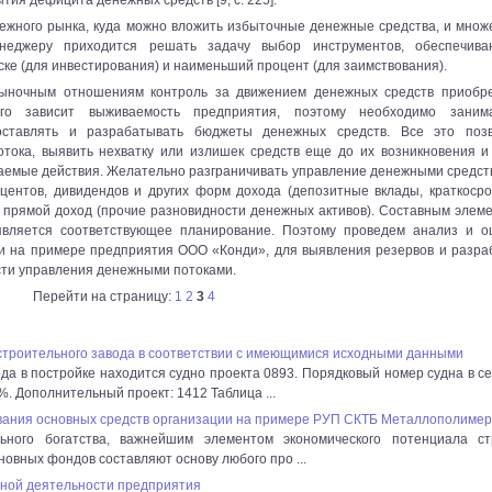
ежного рынка, куда можно вложить избыточные денежные средства, и множ
менеджеру приходится решать задачу выбор инструментов, обеспечив
е (для инвестирования) и наименьший процент (для заимствования).
 рыночным отношениям контроль за движением денежных средств приобр
о зависит выживаемость предприятия, поэтому необходимо занима
составлять и разрабатывать бюджеты денежных средств. Все это поз
тока, выявить нехватку или излишек средств еще до их возникновения и
аемые действия. Желательно разграничивать управление денежными средст
ентов, дивидендов и других форм дохода (депозитные вклады, краткоср
прямой доход (прочие разновидности денежных активов). Составным элем
является соответствующее планирование. Поэтому проведем анализ и о
и на примере предприятия ООО «Конди», для выявления резервов и разра
ти управления денежными потоками.
Перейти на страницу:
1
2
3
4
строительного завода в соответствии с имеющимися исходными данными
да в постройке находится судно проекта 0893. Порядковый номер судна в се
%. Дополнительный проект: 1412 Таблица ...
ания основных средств организации на примере РУП СКТБ Металлополимер
ьного богатства, важнейшим элементом экономического потенциала с
овных фондов составляют основу любого про ...
ной деятельности предприятия