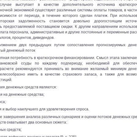
лучае выступает в качестве дополнительного источника краткосро
ночной экономикой существуют различные системы оплаты товаров, в частн
симости от периода, в течение которого сделан платеж. При использо
торская задолженность становится довольно дорогостоящим источн
ть предоставляемой поставщиком скидки. К другим направлениям использо
плата персонала, административные и другие постоянные и переменные рас
логов, процентов, дивидендов.
должением двух предыдущих путем сопоставления прогнозируемых ден
тый денежный поток
упная потребность в краткосрочном финансировании. Смысл этапа заключае
банковской ссуды по каждому подпериоду, необходимой для обеспе
и расчете рекомендуется принимать во внимание желаемый минимум ден
целесообразно иметь в качестве страхового запаса, а также для возм
стиций.
ия денежных средств являются:
ии на денежные средства;
оса;
 и выбор наилучшего для удовлетворения спроса.
е завершения анализа различных сценариев и оценки потоков денежных сре
ств охватывает два основных сюжета:
ных средств;
тия дефицита денежных средств [9, c. 225].