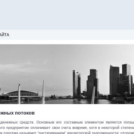
АЙТА
ежных потоков
 денежных средств. Основным его составным элементом является пога
что предприятие оплачивает свои счета вовремя, хотя в некоторой степен
ки платежа называют “растягиванием” кредиторской задолженности; отсроч