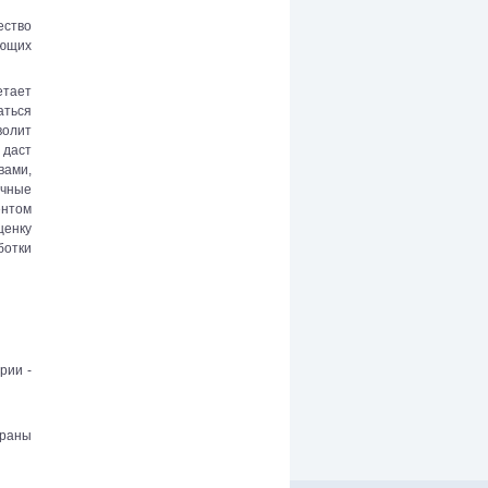
ество
ающих
етает
ться
волит
 даст
вами,
очные
ентом
ценку
ботки
рии -
траны