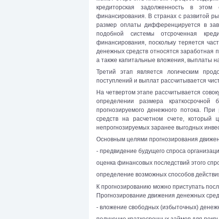
кредиторская задолженность в этом с
финансирования. В странах с развитой ры
размер оплаты дифференцируется в зави
подобной системы отсроченная креди
финансирования, поскольку теряется час
денежных средств относятся заработная 
а также капитальные вложения, выплаты на
Третий этап является логическим про
поступлений и выплат рассчитывается чис
На четвертом этапе рассчитывается совок
определении размера краткосрочной 
прогнозируемого денежного потока. Пр
средств на расчетном счете, который 
непрогнозируемых заранее выгодных инве
Основным целями прогнозирования движен
- предвидение будущего спроса организац
оценка финансовых последствий этого спр
определение возможных способов действия
К прогнозированию можно приступать посл
Прогнозирование движения денежных сред
- вложение свободных (избыточных) денеж
получение краткосрочных займов для покры