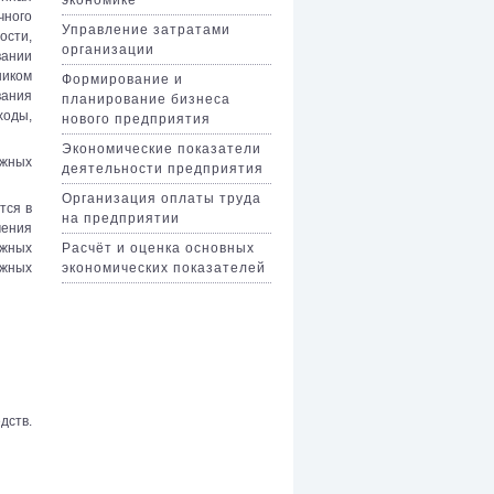
чного
Управление затратами
ости,
организации
вании
иком
Формирование и
вания
планирование бизнеса
ходы,
нового предприятия
Экономические показатели
ежных
деятельности предприятия
Организация оплаты труда
тся в
на предприятии
чения
Расчёт и оценка основных
ежных
экономических показателей
ожных
дств.