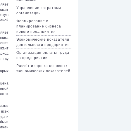
оляет
Управление затратами
висит
организации
сокую
ценой
Формирование и
планирование бизнеса
нового предприятия
вляет
нника
Экономические показатели
рения
деятельности предприятия
ыкант
Организация оплаты труда
доход
на предприятии
ольку
Расчёт и оценка основных
экономических показателей
торых
 цена
яемой
ахтах
емыми
 всех
уды и
обычи
олжен