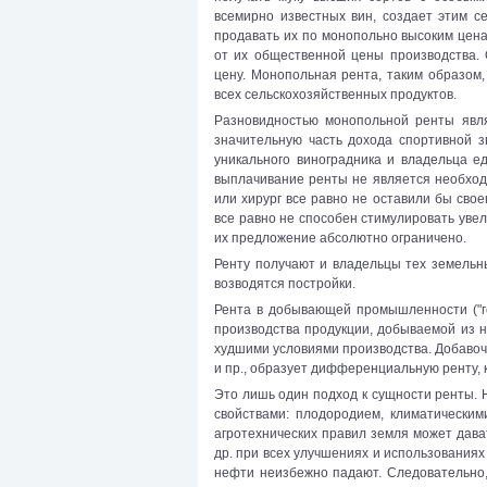
всемирно известных вин, создает этим 
продавать их по монопольно высоким цена
от их общественной цены производства. 
цену. Монопольная рента, таким образом,
всех сельскохозяйственных продуктов.
Разновидностью монопольной ренты явля
значительную часть дохода спортивной з
уникального виноградника и владельца ед
выплачивание ренты не является необход
или хирург все равно не оставили бы сво
все равно не способен стимулировать увел
их предложение абсолютно ограничено.
Ренту получают и владельцы тех земельн
возводятся постройки.
Рента в добывающей промышленности ("го
производства продукции, добываемой из н
худшими условиями производства. Добавоч
и пр., образует дифференциальную ренту, 
Это лишь один подход к сущности ренты.
свойствами: плодородием, климатически
агротехнических правил земля может дава
др. при всех улучшениях и использования
нефти неизбежно падают. Следовательно,