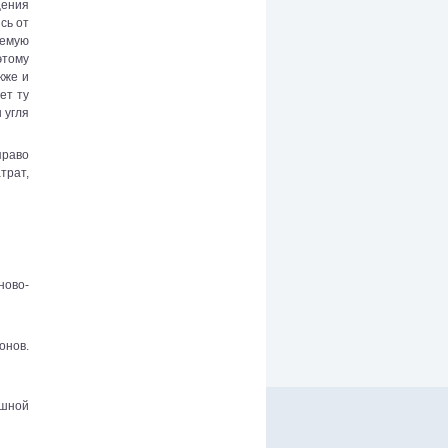
щения
сь от
аемую
этому
кже и
ет ту
 угля
право
трат,
ово-
онов.
ешной